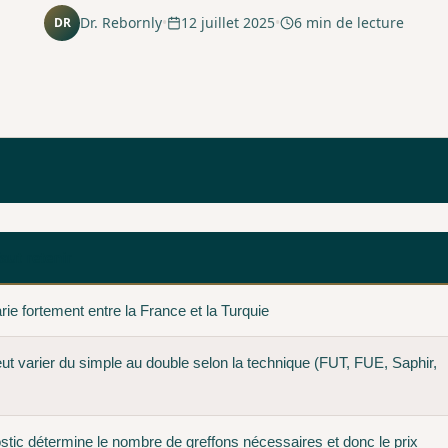
Dr. Rebornly
•
12 juillet 2025
•
6
min de lecture
DR
faut retenir
arie fortement entre la France et la Turquie
peut varier du simple au double selon la technique (FUT, FUE, Saphir,
stic détermine le nombre de greffons nécessaires et donc le prix