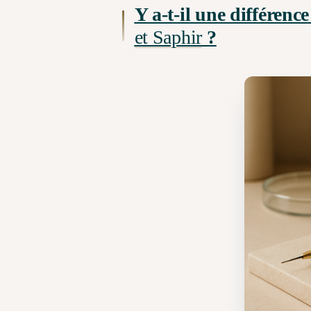
Y a-t-il une différenc
et Saphir
?