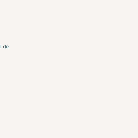
l de
s