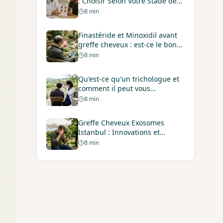
: Choisir Selon Votre Stade de
Calvitie
8
min
Finastéride et Minoxidil avant
greffe cheveux : est-ce le bon
moment ?
8
min
Qu'est-ce qu'un trichologue et
comment il peut vous
accompagner dans votre perte
8
min
de cheveux?
Greffe Cheveux Exosomes
Istanbul : Innovations et
Protocoles en 2026
8
min